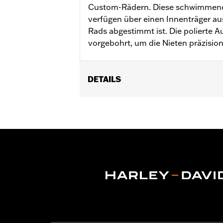
Custom-Rädern. Diese schwimmend
verfügen über einen Innenträger aus
Rads abgestimmt ist. Die polierte A
vorgebohrt, um die Nieten präzisi
DETAILS
Für XL und XR ’00–’13, Dyna® ’00–’05, 
Installationsanleitung
Position auf Motorrad:
Vorn
Seite des Motorrads:
Links oder rec
In Einheiten erhältlich:
Jeweils
Material:
Stahl
In der Box:
Rotor und verchromte Bef