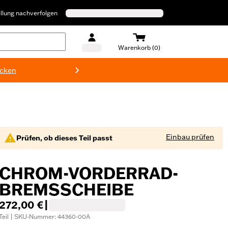
llung nachverfolgen
Warenkorb (0)
ecken
Harley-D
Einbau prüfen
Prüfen, ob dieses Teil passt
CHROM-VORDERRAD-
BREMSSCHEIBE
272,00 €
|
Teil | SKU-Nummer: 44360-00A