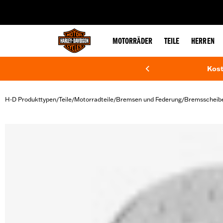
web accessibility
MOTORRÄDER
TEILE
HERREN
Kost
H-D Produkttypen
Teile
Motorradteile
Bremsen und Federung
Bremsscheib
/
/
/
/