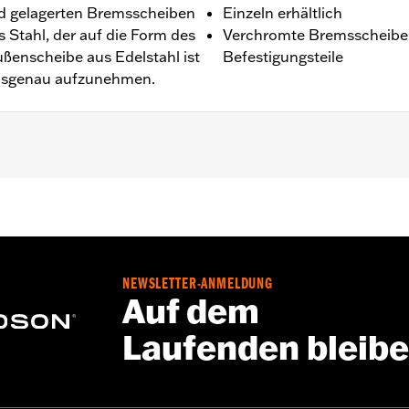
 gelagerten Bremsscheiben
Einzeln erhältlich
 Stahl, der auf die Form des
Verchromte Bremsscheiben
ußenscheibe aus Edelstahl ist
Befestigungsteile
onsgenau aufzunehmen.
Softail® ’00–’14 (außer Springer™) und Touring Modelle ’00–
hts
NEWSLETTER-ANMELDUNG
Auf dem
estigungsteile
Laufenden bleib