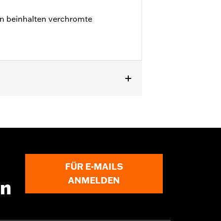
 beinhalten verchromte
’07.
FÜR E-MAILS
ANMELDEN
en