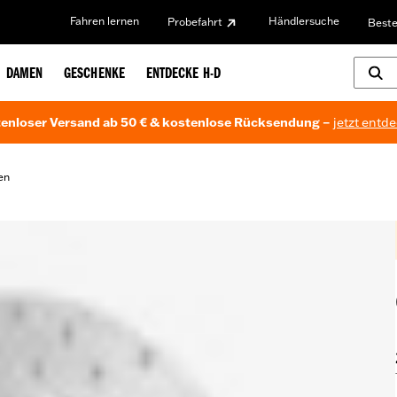
Fahren lernen
Händlersuche
Probefahrt
Beste
DAMEN
GESCHENKE
ENTDECKE H-D
enloser Versand ab 50 € & kostenlose Rücksendung –
jetzt entd
en