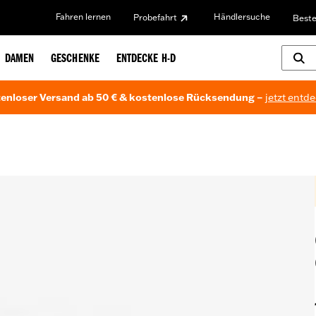
Fahren lernen
Händlersuche
Probefahrt
Beste
DAMEN
GESCHENKE
ENTDECKE H-D
enloser Versand ab 50 € & kostenlose Rücksendung –
jetzt entd