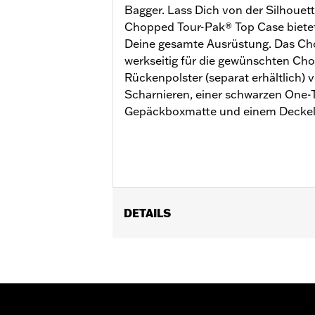
Bagger. Lass Dich von der Silhouett
Chopped Tour-Pak® Top Case biete
Deine gesamte Ausrüstung. Das Ch
werkseitig für die gewünschten Ch
Rückenpolster (separat erhältlich)
Scharnieren, einer schwarzen One-T
Gepäckboxmatte und einem Deckelg
DETAILS
Für Road King®, Road Glide® (außer F
Nicht für FLRT Modelle geeignet. Erf
Montagekit. Erfordert das separat e
FLTRXSTSE ab ’24 sowie FLHXSTSE ’2
abnehmbaren Befestigungsteile für 