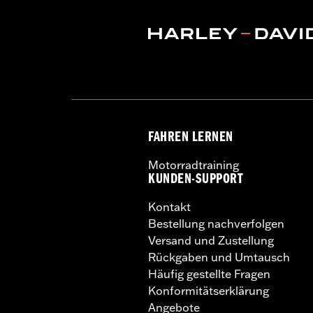
zusätzlich die abnehmbaren Befestig
Chopped Tour-Pak nicht nutzen.
Installationsanleitung
Kapazität:
3285 Cubic inch
Höhe:
10.7 Inches
Länge:
21.6 Inches
Breite:
25.9 Inches
GARANTIE:
1 Jahr beschränkte Garanti
FAHREN LERNEN
Motorradtraining
KUNDEN-SUPPORT
Kontakt
Bestellung nachverfolgen
Versand und Zustellung
Rückgaben und Umtausch
Häufig gestellte Fragen
Konformitätserklärung
Angebote