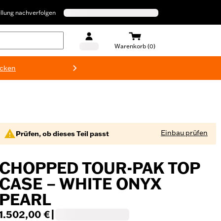
llung nachverfolgen
Warenkorb (0)
ecken
Harley-D
Einbau prüfen
Prüfen, ob dieses Teil passt
CHOPPED TOUR-PAK TOP
CASE – WHITE ONYX
PEARL
1.502,00 €
|