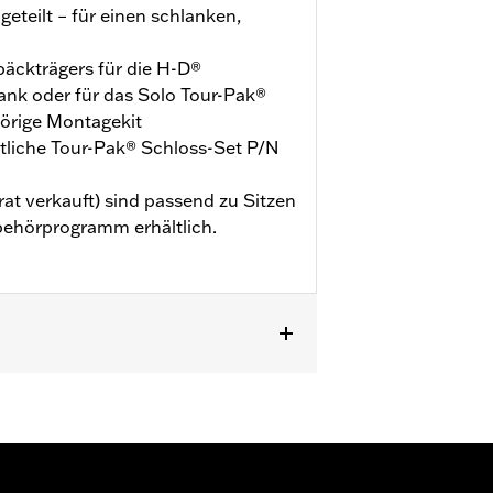
eteilt – für einen schlanken,
päckträgers für die H-D®
nk oder für das Solo Tour-Pak®
örige Montagekit
ltliche Tour-Pak® Schloss-Set P/N
at verkauft) sind passend zu Sitzen
behörprogramm erhältlich.
und ausgewählte CVO™ Modelle ab ’14.
our-Pak® Träger und das dazugehörige
d FLTRXSE ab ’23, FLHX, FLTRX und
Modelle '24 müssen zusätzlich die
STSE Modelle ab '25 müssen