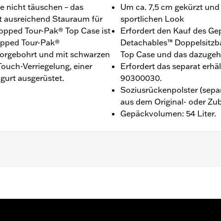
e nicht täuschen – das
Um ca. 7,5 cm gekürzt und g
t ausreichend Stauraum für
sportlichen Look
opped Tour-Pak® Top Case ist
Erfordert den Kauf des Ge
opped Tour-Pak®
Detachables™ Doppelsitzba
 vorgebohrt und mit schwarzen
Top Case und das dazugeh
ouch-Verriegelung, einer
Erfordert das separat erhä
urt ausgerüstet.
90300030.
Soziusrückenpolster (separ
aus dem Original- oder Zu
Gepäckvolumen: 54 Liter.
LTRXRRSE ab ’25), Street Glide®, Electra Glide® Standard 
ordert den H-D® Detachables™ Doppelsitzbank- oder Solo T
rhältliche Tour-Pak Schloss-Set P/N 90300030. FLHXSE un
6 erfordern Distanzstücke P/N 53001105A. Für FLTRXSTSE 
die Umrüstung P/N 54000383 erworben werden. Für FLTRX