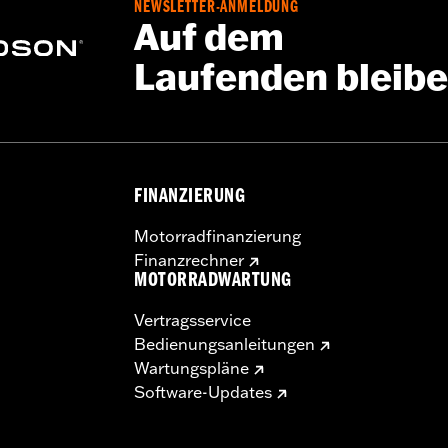
NEWSLETTER-ANMELDUNG
ungsteile für die Umrüstung P/N 54000337 erworben werde
Auf dem
Laufenden bleib
e – Alle Details dazu auf
www.h-d.com/warranty
FINANZIERUNG
Motorradfinanzierung
Finanzrechner
MOTORRADWARTUNG
Vertragsservice
Bedienungsanleitungen
Wartungspläne
Software-Updates