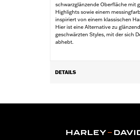
schwarzglänzende Oberfläche mit 
Highlights sowie einem messingfarb
inspiriert von einem klassischen 
Hier ist eine Alternative zu glänz
geschwärzten Styles, mit der sich 
abhebt.
DETAILS
Für Modelle mit Revolution Max Motor
Installationsanleitung
Kollektion:
'66 Kollektion
In Einheiten erhältlich:
Jeweils
In der Box:
Abdeckung für Lichtmasch
GARANTIE:
,,,,,,,,,,,,,,,,,,,,,,,,,,,,,,,,,,,,,,,,,,,,,,,,,