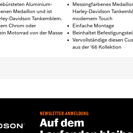
gebürsteten Aluminium-
Messingfarbenes Medaillon,
enen Medaillon und ist
Harley-Davidson Tankemble
Harley-Davidson Tankemblem.
modernem Touch
endem Chrom oder
Einfache Montage
Dein Motorrad von der Masse
Beinhaltet Befestigungstei
Vervollständige diesen C
aus der ‘66 Kollektion
 ab ‘21.
inenstecker, O-Ring und Installationsanleitung
NEWSLETTER-ANMELDUNG
,,,,,,,,,,,,,,,,,,
Auf dem