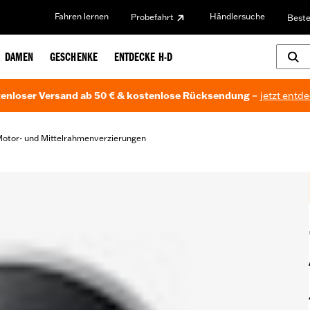
Fahren lernen
Händlersuche
Probefahrt
Beste
DAMEN
GESCHENKE
ENTDECKE H-D
enloser Versand ab 50 € & kostenlose Rücksendung –
jetzt entd
otor- und Mittelrahmenverzierungen