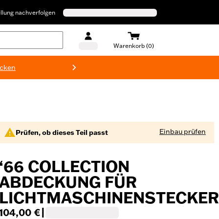
llung nachverfolgen
Warenkorb (0)
ecken
Harley-D
Einbau prüfen
Prüfen, ob dieses Teil passt
‘66 COLLECTION
ABDECKUNG FÜR
LICHTMASCHINENSTECKER
104,00 €
|