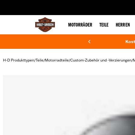
web accessibility
MOTORRÄDER
TEILE
HERREN
Kost
H-D Produkttypen
Teile
Motorradteile
Custom-Zubehör und -Verzierungen
M
/
/
/
/