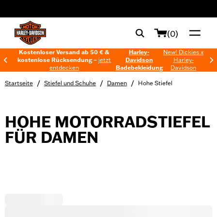
web accessibility
(0)
Kostenloser Versand ab 50 € &
Harley-
New! Dickies x
kostenlose Rücksendung –
jetzt
Davidson
Harley-
entdecken
Badebekleidung
Davidson
/
/
/
Startseite
Stiefel und Schuhe
Damen
Hohe Stiefel
HOHE MOTORRADSTIEFEL
FÜR DAMEN