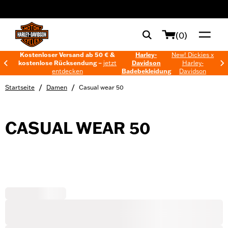
web accessibility
(0)
Kostenloser Versand ab 50 € &
Harley-
New! Dickies x
kostenlose Rücksendung –
jetzt
Davidson
Harley-
entdecken
Badebekleidung
Davidson
/
/
Startseite
Damen
Casual wear 50
CASUAL WEAR 50