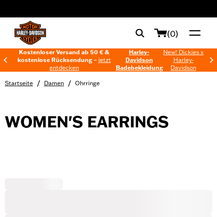
web accessibility
(0)
Kostenloser Versand ab 50 € &
Harley-
New! Dickies x
kostenlose Rücksendung –
jetzt
Davidson
Harley-
entdecken
Badebekleidung
Davidson
/
/
Startseite
Damen
Ohrringe
WOMEN'S EARRINGS