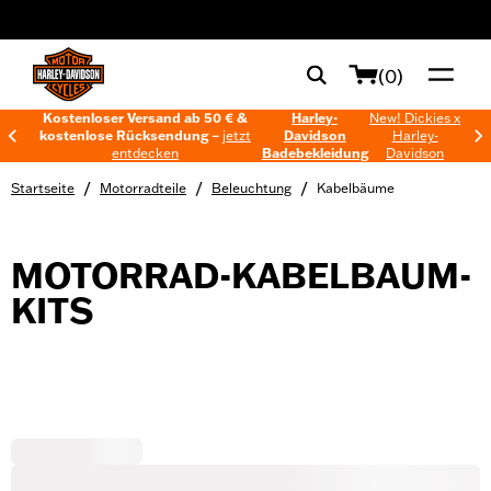
web accessibility
(0)
Kostenloser Versand ab 50 € &
Harley-
New! Dickies x
kostenlose Rücksendung –
jetzt
Davidson
Harley-
entdecken
Badebekleidung
Davidson
/
/
/
Startseite
Motorradteile
Beleuchtung
Kabelbäume
MOTORRAD-KABELBAUM-
KITS