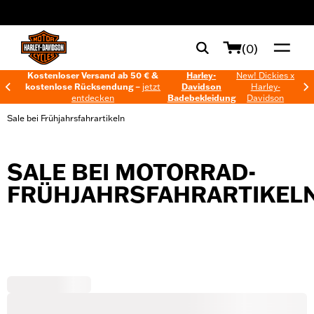
web accessibility
(0)
Kostenloser Versand ab 50 € &
Harley-
New! Dickies x
kostenlose Rücksendung –
jetzt
Davidson
Harley-
entdecken
Badebekleidung
Davidson
Sale bei Frühjahrsfahrartikeln
SALE BEI MOTORRAD-
FRÜHJAHRSFAHRARTIKEL