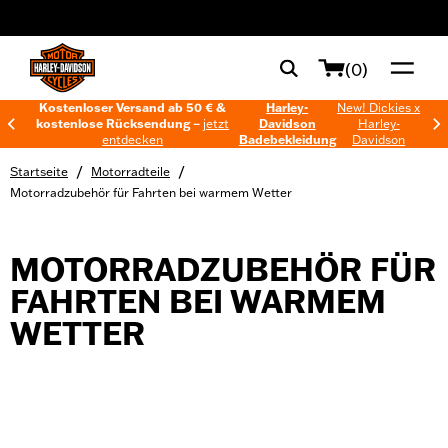
web accessibility
(0)
Kostenloser Versand ab 50 € &
Harley-
New! Dickies x
kostenlose Rücksendung –
jetzt
Davidson
Harley-
entdecken
Badebekleidung
Davidson
/
/
Startseite
Motorradteile
Motorradzubehör für Fahrten bei warmem Wetter
MOTORRADZUBEHÖR FÜR
FAHRTEN BEI WARMEM
WETTER