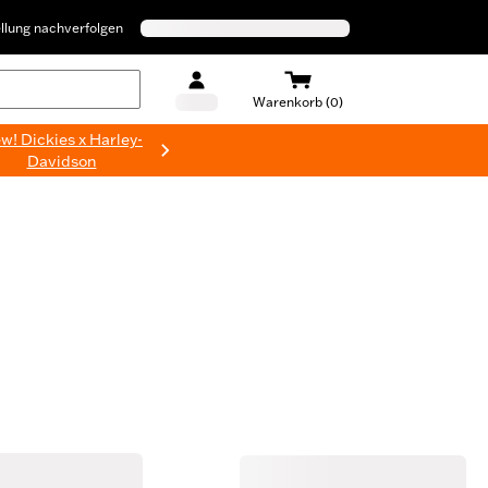
llung nachverfolgen
Warenkorb (0)
w! Dickies x Harley-
Davidson