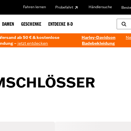
Fahren lernen
Händlersuche
Probefahrt
Beste
DAMEN
GESCHENKE
ENTDECKE H-D
Versand ab 50 € & kostenlose
Harley-Davidson
Ne
ndung –
jetzt entdecken
Badebekleidung
MSCHLÖSSER