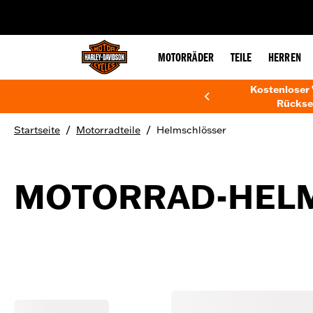
web accessibility
MOTORRÄDER
TEILE
HERREN
Kostenloser 
Rückse
/
/
Startseite
Motorradteile
Helmschlösser
MOTORRAD-HEL