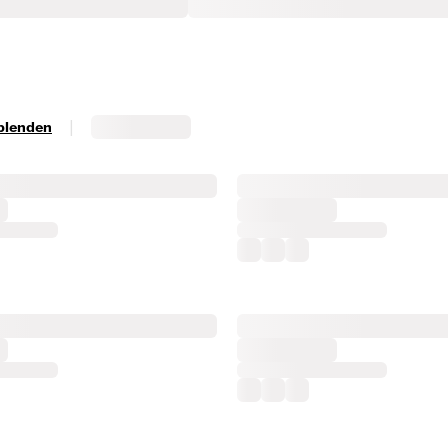
|
sblenden