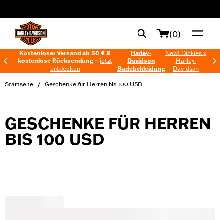
web accessibility
(0)
Kostenloser Versand ab 50 € &
Harley-
New! Dickies x
kostenlose Rücksendung –
jetzt
Davidson
Harley-
entdecken
Badebekleidung
Davidson
/
Startseite
Geschenke für Herren bis 100 USD
GESCHENKE FÜR HERREN
BIS 100 USD