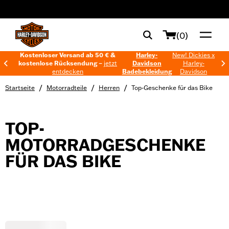
web accessibility
(0)
Kostenloser Versand ab 50 € &
Harley-
New! Dickies x
kostenlose Rücksendung –
jetzt
Davidson
Harley-
entdecken
Badebekleidung
Davidson
/
/
/
Startseite
Motorradteile
Herren
Top-Geschenke für das Bike
TOP-
MOTORRADGESCHENKE
FÜR DAS BIKE