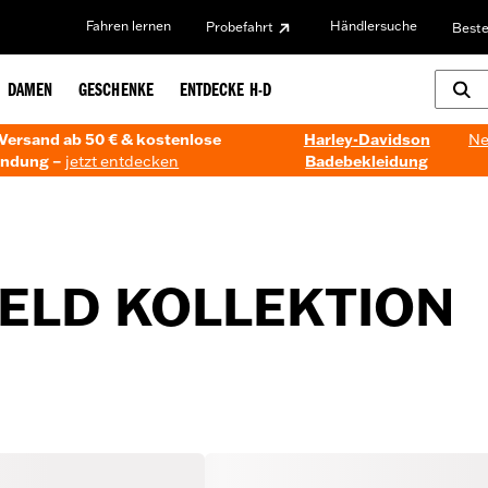
Fahren lernen
Händlersuche
Probefahrt
Beste
DAMEN
GESCHENKE
ENTDECKE H-D
Versand ab 50 € & kostenlose
Harley-Davidson
Ne
ndung –
jetzt entdecken
Badebekleidung
IELD KOLLEKTION