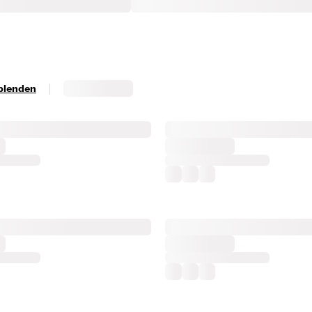
|
sblenden