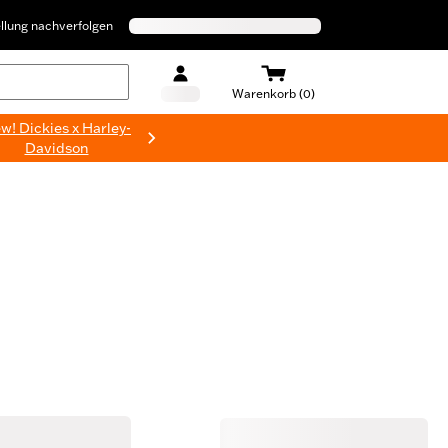
llung nachverfolgen
Warenkorb (0)
w! Dickies x Harley-
Davidson