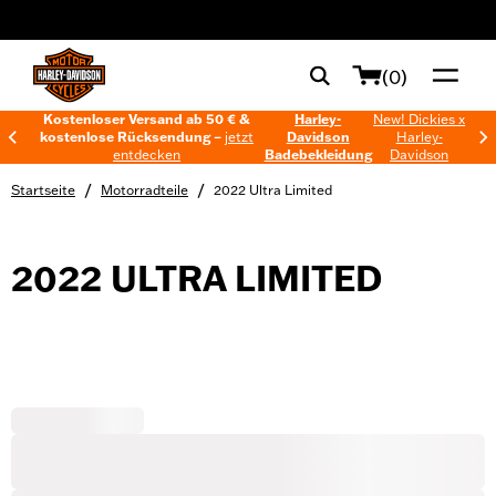
web accessibility
(0)
Kostenloser Versand ab 50 € &
Harley-
New! Dickies x
kostenlose Rücksendung –
jetzt
Davidson
Harley-
entdecken
Badebekleidung
Davidson
/
/
Startseite
Motorradteile
2022 Ultra Limited
2022 ULTRA LIMITED