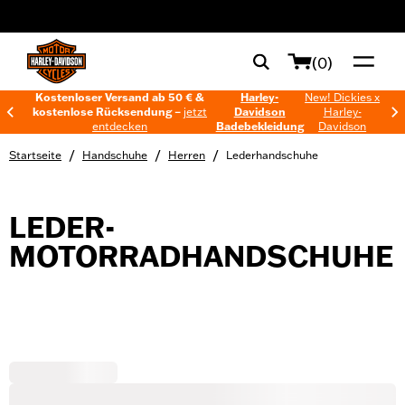
web accessibility
(0)
Kostenloser Versand ab 50 € &
Harley-
New! Dickies x
kostenlose Rücksendung –
jetzt
Davidson
Harley-
entdecken
Badebekleidung
Davidson
/
/
/
Startseite
Handschuhe
Herren
Lederhandschuhe
LEDER-
MOTORRADHANDSCHUHE