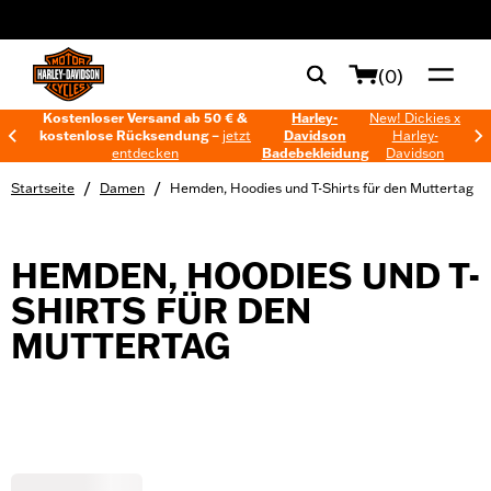
web accessibility
(0)
Kostenloser Versand ab 50 € &
Harley-
New! Dickies x
kostenlose Rücksendung –
jetzt
Davidson
Harley-
entdecken
Badebekleidung
Davidson
/
/
Startseite
Damen
Hemden, Hoodies und T-Shirts für den Muttertag
HEMDEN, HOODIES UND T-
SHIRTS FÜR DEN
MUTTERTAG