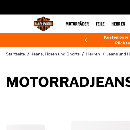
web accessibility
MOTORRÄDER
TEILE
HERREN
Kostenloser 
Rückse
/
/
/
Startseite
Jeans, Hosen und Shorts
Herren
Jeans und 
MOTORRADJEANS