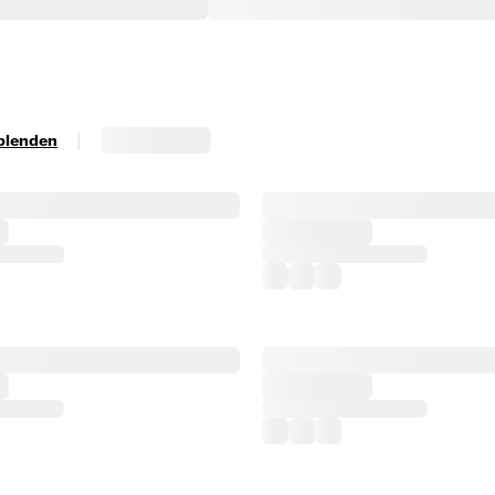
|
sblenden