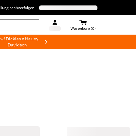
llung nachverfolgen
Warenkorb (0)
w! Dickies x Harley-
Davidson