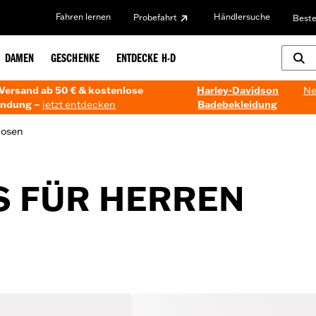
Fahren lernen
Händlersuche
Probefahrt
Beste
DAMEN
GESCHENKE
ENTDECKE H-D
Versand ab 50 € & kostenlose
Harley-Davidson
Ne
ndung –
jetzt entdecken
Badebekleidung
Hosen
 FÜR HERREN