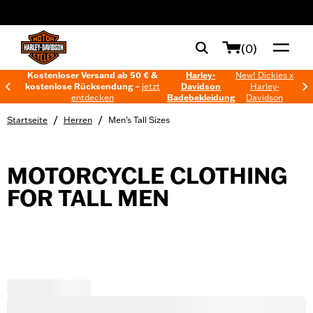
web accessibility
(0)
Kostenloser Versand ab 50 € &
Harley-
New! Dickies x
kostenlose Rücksendung –
jetzt
Davidson
Harley-
entdecken
Badebekleidung
Davidson
/
/
Startseite
Herren
Men's Tall Sizes
MOTORCYCLE CLOTHING
FOR TALL MEN