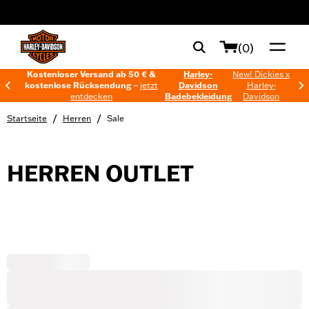
web accessibility
(0)
Kostenloser Versand ab 50 € &
Harley-
New! Dickies x
kostenlose Rücksendung –
jetzt
Davidson
Harley-
entdecken
Badebekleidung
Davidson
/
/
Startseite
Herren
Sale
HERREN OUTLET