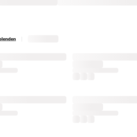
|
sblenden