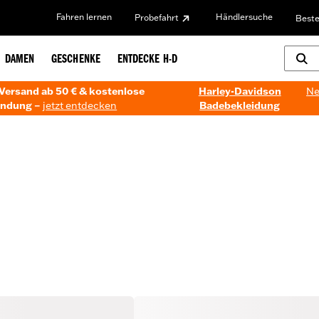
Fahren lernen
Händlersuche
Probefahrt
Beste
DAMEN
GESCHENKE
ENTDECKE H-D
Versand ab 50 € & kostenlose
Harley-Davidson
Ne
ndung –
jetzt entdecken
Badebekleidung