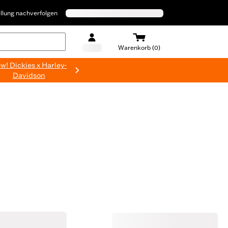
llung nachverfolgen
Warenkorb (0)
w! Dickies x Harley-
Davidson