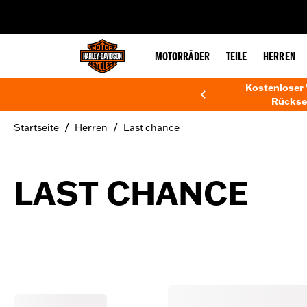
web accessibility
MOTORRÄDER
TEILE
HERREN
Kostenloser 
Rückse
/
/
Startseite
Herren
Last chance
LAST CHANCE