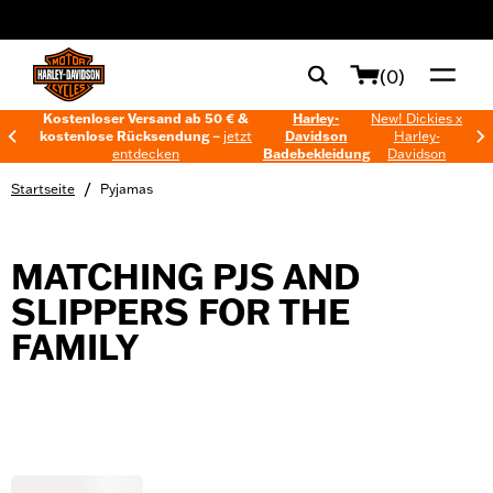
web accessibility
(0)
Kostenloser Versand ab 50 € &
Harley-
New! Dickies x
kostenlose Rücksendung –
jetzt
Davidson
Harley-
entdecken
Badebekleidung
Davidson
/
Startseite
Pyjamas
MATCHING PJS AND
SLIPPERS FOR THE
FAMILY