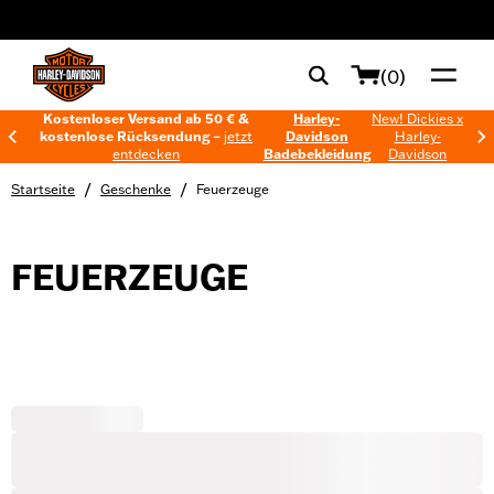
web accessibility
(0)
Kostenloser Versand ab 50 € &
Harley-
New! Dickies x
kostenlose Rücksendung –
jetzt
Davidson
Harley-
entdecken
Badebekleidung
Davidson
/
/
Startseite
Geschenke
Feuerzeuge
FEUERZEUGE