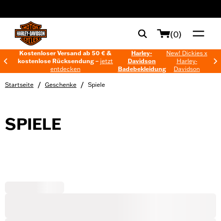
web accessibility
(0)
Kostenloser Versand ab 50 € &
Harley-
New! Dickies x
kostenlose Rücksendung –
jetzt
Davidson
Harley-
entdecken
Badebekleidung
Davidson
/
/
Startseite
Geschenke
Spiele
SPIELE