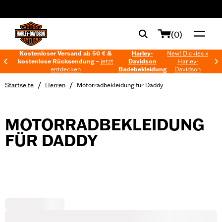
web accessibility
(0)
Kostenloser Versand ab 50 € &
Harley-
New! Dickies x
kostenlose Rücksendung –
jetzt
Davidson
Harley-
entdecken
Badebekleidung
Davidson
/
/
Startseite
Herren
Motorradbekleidung für Daddy
MOTORRADBEKLEIDUNG
FÜR DADDY