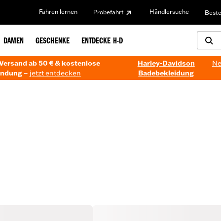
Fahren lernen
Händlersuche
Probefahrt
Beste
DAMEN
GESCHENKE
ENTDECKE H-D
Versand ab 50 € & kostenlose
Harley-Davidson
Ne
ndung –
jetzt entdecken
Badebekleidung