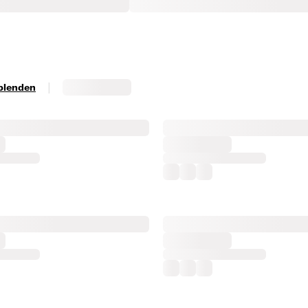
|
sblenden