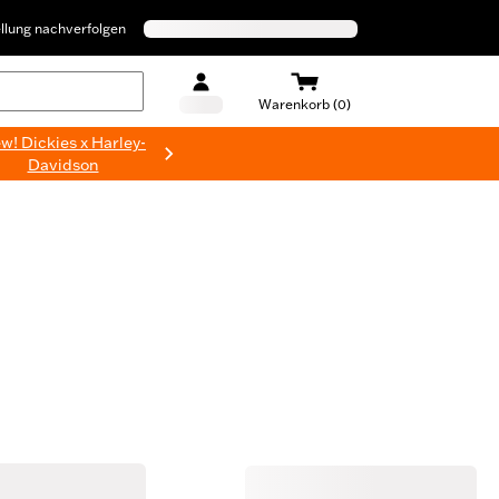
llung nachverfolgen
Warenkorb (0)
w! Dickies x Harley-
Davidson