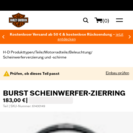
web accessibility
(0)
Kostenloser Versand ab 50 € & kostenlose Rücksendung –
jetzt
entdecken
H-D Produkttypen
Teile
Motorradteile
Beleuchtung
/
/
/
/
Scheinwerferverzierung und -schirme
Einbau prüfen
Prüfen, ob dieses Teil passt
BURST SCHEINWERFER-ZIERRING
183,00 €
|
Teil | SKU-Nummer: 61400149