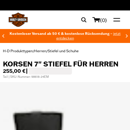
web accessibility
(0)
Kostenloser Versand ab 50 € & kostenlose Rücksendung –
jetzt
entdecken
H-D Produkttypen
Herren
Stiefel und Schuhe
/
/
KORSEN 7" STIEFEL FÜR HERREN
255,00 €
|
Teil | SKU-Nummer: 98618-24EM