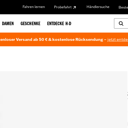
Fahren lernen
Händlersuche
Probefahrt
Beste
DAMEN
GESCHENKE
ENTDECKE H-D
enloser Versand ab 50 € & kostenlose Rücksendung –
jetzt entd