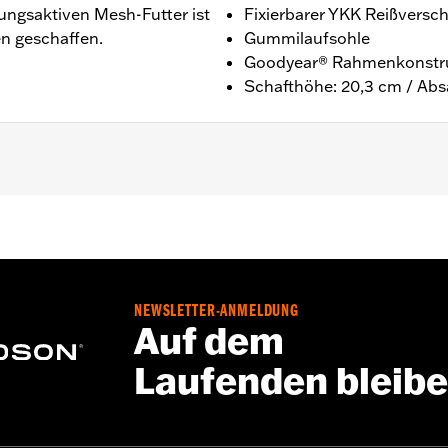
gsaktiven Mesh-Futter ist
Fixierbarer YKK Reißversch
en geschaffen.
Gummilaufsohle
Goodyear® Rahmenkonstr
Schafthöhe: 20,3 cm / Abs
ht
ellergarantie – Alle Details dazu auf
www.h-d.com/warrant
 20,3 cm / Absatzhöhe: 2,5 cm
NEWSLETTER-ANMELDUNG
Auf dem
Laufenden bleib