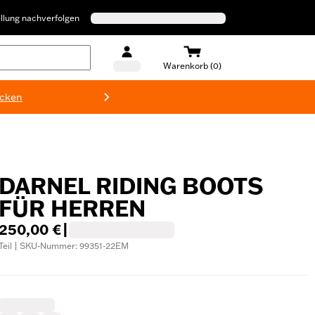
llung nachverfolgen
Warenkorb (0)
ecken
Harley-D
DARNEL RIDING BOOTS
FÜR HERREN
250,00 €
|
Teil | SKU-Nummer: 99351-22EM