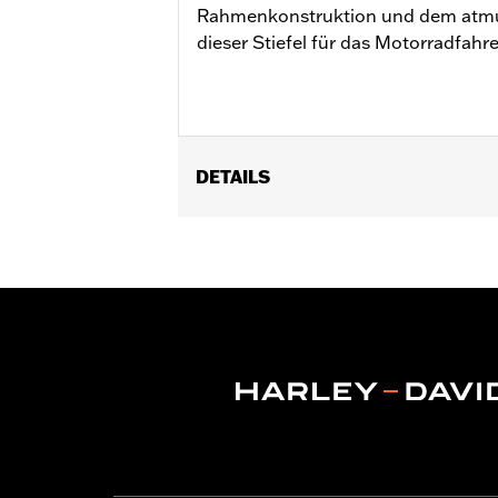
Rahmenkonstruktion und dem atmun
dieser Stiefel für das Motorradfahr
DETAILS
Geschlecht:
Herren
Funktionsmerkmale:
RahmengenÃ¤
GARANTIE:
Wolverine Worldwide Herst
Herkunft:
Importiert
Dimension Description:
Schafthöhe: