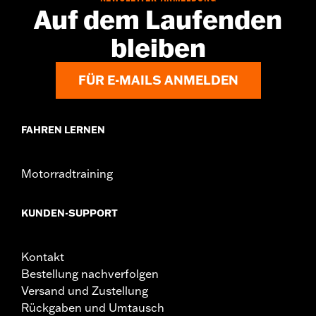
www.h-d.com/warranty
Auf dem Laufenden
Herkunft:
Importiert
bleiben
FÜR E-MAILS ANMELDEN
FAHREN LERNEN
Motorradtraining
KUNDEN-SUPPORT
Kontakt
Bestellung nachverfolgen
Versand und Zustellung
Rückgaben und Umtausch