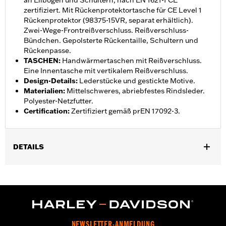
an Ellbogen und Schultern, nach EN 1621-1 CE
zertifiziert. Mit Rückenprotektortasche für CE Level 1
Rückenprotektor (98375-15VR, separat erhältlich).
Zwei-Wege-Frontreißverschluss. Reißverschluss-
Bündchen. Gepolsterte Rückentaille, Schultern und
Rückenpasse.
TASCHEN
:
Handwärmertaschen mit Reißverschluss.
Eine Innentasche mit vertikalem Reißverschluss.
Design-Details
:
Lederstücke und gestickte Motive.
Materialien
:
Mittelschweres, abriebfestes Rindsleder.
Polyester-Netzfutter.
Certification
:
Zertifiziert gemäß prEN 17092-3.
DETAILS
Geschlecht:
Damen
,
,
Funktionsmerkmale:
Abriebfestigkeit
Protektorentaschen
,
,
,
Gepolstert
Taschen
Weitenverstellung mit DruckknÃ¶pfen
Zwei-Wege-FrontreiÃŸverschluss
GARANTIE:
5 Jahre beschränkte Garantie – Alle Details dazu auf
NEWSLETTER-ANMELDUNG