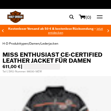
web accessibility
(0)
Kostenloser Versand ab 50 € & kostenlose Rücksendung –
jetzt
entdecken
H-D Produkttypen
Damen
Lederjacken
/
/
MISS ENTHUSIAST CE-CERTIFIED
LEATHER JACKET FÜR DAMEN
611,00 €
|
Teil | SKU-Nummer: 98030-18EW