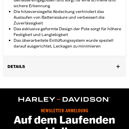
Gehäuse eingegossen und sorgt für eine schnelle und
sichere Erkennung
Die hitzeversiegelte Abdeckung verhindert das
Auslaufen von Batteriesäure und verbessert die
Zuverlässigkeit
Das exklusive geformte Design der Pole sorgt für höhere
Festigkeit und Langlebigkeit
Das überarbeitete Entlüftungssystem wurde speziell
darauf ausgerichtet, Leckagen zu minimieren
DETAILS
Für Touring ab ’97 und Trike Modelle ab ’09.
In Einheiten erhältlich:
Jeweils
In der Box:
1 Batterie
WARNUNG:
Batteriepole, -klemmen und dazugehöriges
Zubehör enthalten Bleiverbindungen, Chemikalien,
die dem Staat Kalifornien als krebserregend und
NEWSLETTER-ANMELDUNG
Auf dem Laufenden
Geburtsschäden verursachend bekannt sind.
NOTIZEN:
Motorradbatterien werden nach den strengen
Anforderungen von Harley-Davidson® gebaut und