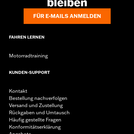
bleiben
genau getestet. Die Kapazitäten von H-D® AGM-
Batterien werden durch die strengen Vorschriften
FÜR E-MAILS ANMELDEN
und Tests des Battery Council International bestimmt.
FAHREN LERNEN
Motorradtraining
KUNDEN-SUPPORT
Kontakt
Bestellung nachverfolgen
Versand und Zustellung
Rückgaben und Umtausch
Häufig gestellte Fragen
Konformitätserklärung
Angebote