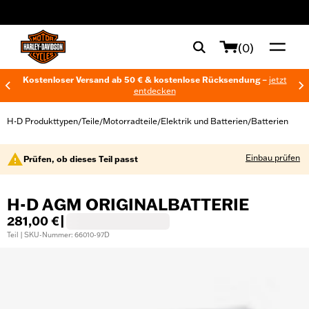
web accessibility
(0)
Kostenloser Versand ab 50 € & kostenlose Rücksendung –
jetzt
entdecken
H-D Produkttypen
Teile
Motorradteile
Elektrik und Batterien
Batterien
/
/
/
/
Einbau prüfen
Prüfen, ob dieses Teil passt
H-D AGM ORIGINALBATTERIE
281,00 €
|
Teil | SKU-Nummer: 66010-97D