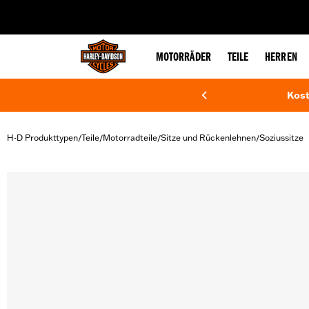
web accessibility
MOTORRÄDER
TEILE
HERREN
Kost
H-D Produkttypen
Teile
Motorradteile
Sitze und Rückenlehnen
Soziussitze
/
/
/
/