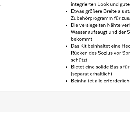
.
integrierten Look und gut
Etwas größere Breite als 
Zubehörprogramm für zusä
Die versiegelten Nähte ve
Wasser aufsaugt und der So
bekommt
Das Kit beinhaltet eine He
Rücken des Sozius vor Sp
schützt
Bietet eine solide Basis f
(separat erhältlich)
Beinhaltet alle erforderlic
owner™ Solo-Sitz P/N 52000510. Der Einbau erfordert Sozi