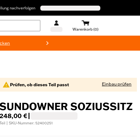
llung nachverfolgen
Warenkorb (0)
ecken
Harley-D
Einbau prüfen
Prüfen, ob dieses Teil passt
SUNDOWNER SOZIUSSITZ
248,00 €
|
Teil | SKU-Nummer: 52400251