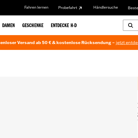
Fahren lernen
Händlersuche
Probefahrt
Beste
DAMEN
GESCHENKE
ENTDECKE H-D
enloser Versand ab 50 € & kostenlose Rücksendung –
jetzt entd