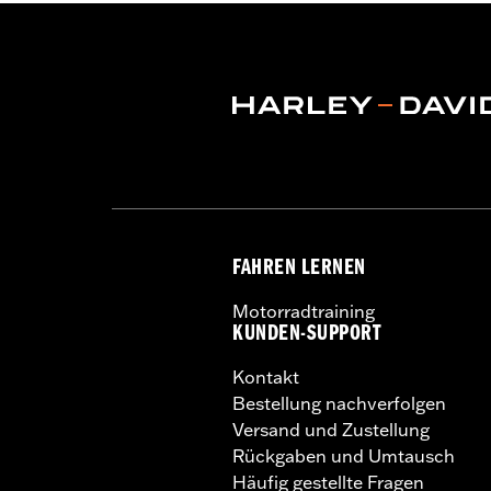
Separat erhältlich:
Sundowner™ Solo
In Einheiten erhältlich:
Jeweils
Material:
Vinyl
In der Box:
Soziussitz, Verlängerung 
Soziussitzbreite:
9.69
FAHREN LERNEN
Motorradtraining
KUNDEN-SUPPORT
Kontakt
Bestellung nachverfolgen
Versand und Zustellung
Rückgaben und Umtausch
Häufig gestellte Fragen