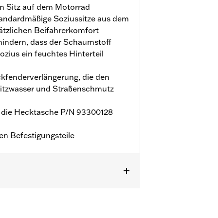
en Sitz auf dem Motorrad
standardmäßige Soziussitze aus dem
tzlichen Beifahrerkomfort
rhindern, dass der Schaumstoff
zius ein feuchtes Hinterteil
ckfenderverlängerung, die den
ritzwasser und Straßenschmutz
ür die Hecktasche P/N 93300128
hen Befestigungsteile
usfußrasten und das Soziusfußrasten-