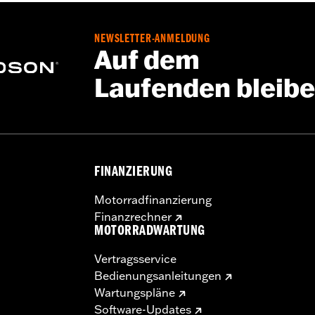
-Sitz P/N 52000510
NEWSLETTER-ANMELDUNG
Auf dem
des Hinterradschutzblechs, Haltegurt, Befestigungsteile und
Laufenden bleib
FINANZIERUNG
Motorradfinanzierung
Finanzrechner
MOTORRADWARTUNG
Vertragsservice
Bedienungsanleitungen
Wartungspläne
Software-Updates