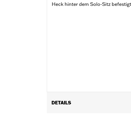
Heck hinter dem Solo-Sitz befestigt
DETAILS
Für RH1250S Modelle ab ’21 mit Sund
Montagekit P/N 50502192.
Installationsanleitung