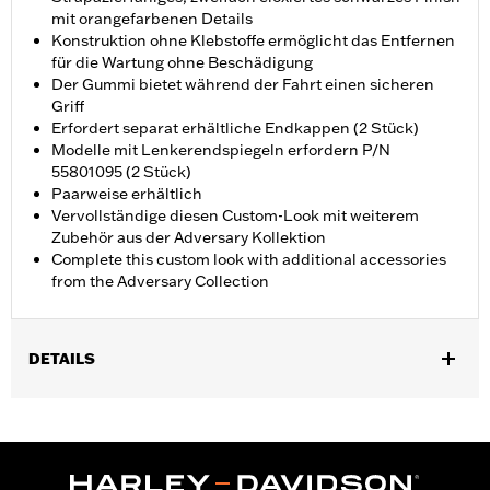
mit orangefarbenen Details
Konstruktion ohne Klebstoffe ermöglicht das Entfernen
für die Wartung ohne Beschädigung
Der Gummi bietet während der Fahrt einen sicheren
Griff
Erfordert separat erhältliche Endkappen (2 Stück)
Modelle mit Lenkerendspiegeln erfordern P/N
55801095 (2 Stück)
Paarweise erhältlich
Vervollständige diesen Custom-Look mit weiterem
Zubehör aus der Adversary Kollektion
Complete this custom look with additional accessories
from the Adversary Collection
DETAILS
Für Modelle ab ’21 mit Revolution® Max Motor. Nicht für Modelle
mit serienmäßigen beheizten Lenkergriffen.
Installationsanleitung
Kollektion:
Adversary