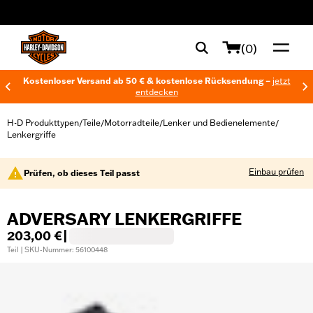
web accessibility
(0)
Kostenloser Versand ab 50 € & kostenlose Rücksendung –
jetzt
entdecken
H-D Produkttypen
Teile
Motorradteile
Lenker und Bedienelemente
/
/
/
/
Lenkergriffe
Einbau prüfen
Prüfen, ob dieses Teil passt
ADVERSARY LENKERGRIFFE
203,00 €
|
Teil | SKU-Nummer: 56100448