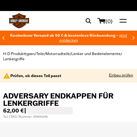
web accessibility
(0)
Kostenloser Versand ab 50 € & kostenlose Rücksendung –
jetzt
entdecken
H-D Produkttypen
Teile
Motorradteile
Lenker und Bedienelemente
/
/
/
/
Lenkergriffe
Einbau prüfen
Prüfen, ob dieses Teil passt
ADVERSARY ENDKAPPEN FÜR
LENKERGRIFFE
62,00 €
|
Teil | SKU-Nummer: 55900246