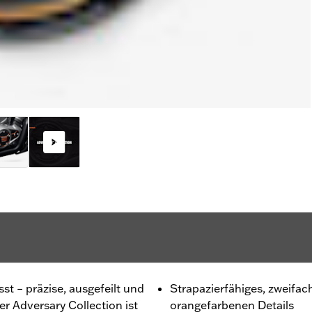
st – präzise, ausgefeilt und
Strapazierfähiges, zweifac
 Adversary Collection ist
orangefarbenen Details