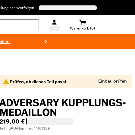
llung nachverfolgen
Warenkorb (0)
ecken
Harley-D
Einbau prüfen
Prüfen, ob dieses Teil passt
ADVERSARY KUPPLUNGS-
MEDAILLON
219,00 €
|
Teil | SKU-Nummer: 14101389