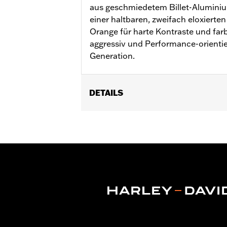
aus geschmiedetem Billet-Aluminium
einer haltbaren, zweifach eloxierte
Orange für harte Kontraste und farb
aggressiv und Performance-orienti
Generation.
DETAILS
Geeignet für Modelle von ’21 bis ’25 
Installationsanleitung
Kollektion:
Adversary
In Einheiten erhältlich:
Jeweils
In der Box:
Kupplungsmedaillon, Befes
GARANTIE:
,,,,,,,,,,,,,,,,,,,,,,,,,,,,,,,,,,,,,,,,,,,,,,,,,