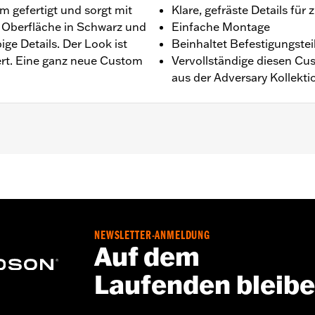
 gefertigt und sorgt mit
Klare, gefräste Details für
n Oberfläche in Schwarz und
Einfache Montage
ige Details. Der Look ist
Beinhaltet Befestigungstei
ert. Eine ganz neue Custom
Vervollständige diesen C
aus der Adversary Kollekti
mit Revolution Max Motor.
tigungsteile und Installationsanleitung
NEWSLETTER-ANMELDUNG
,,,,,,,,,,,,,,,,,
Auf dem
Laufenden bleib