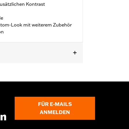
 zusätzlichen Kontrast
le
ustom-Look mit weiterem Zubehör
on
FÜR E-MAILS
ANMELDEN
en