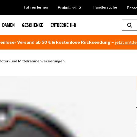
Fahren lernen
Händlersuche
Probefahrt
Beste
DAMEN
GESCHENKE
ENTDECKE H-D
enloser Versand ab 50 € & kostenlose Rücksendung –
jetzt entd
otor- und Mittelrahmenverzierungen