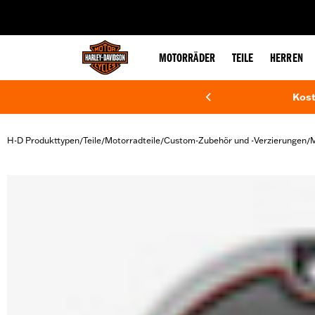
web accessibility
MOTORRÄDER
TEILE
HERREN
Kost
H-D Produkttypen
Teile
Motorradteile
Custom-Zubehör und -Verzierungen
M
/
/
/
/