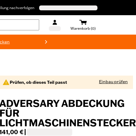
llung nachverfolgen
Warenkorb (0)
ecken
Harley-D
Einbau prüfen
Prüfen, ob dieses Teil passt
ADVERSARY ABDECKUNG
FÜR
LICHTMASCHINENSTECKER
141,00 €
|