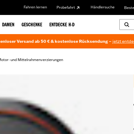
Fahren lernen
Händlersuche
Probefahrt
Beste
DAMEN
GESCHENKE
ENTDECKE H-D
enloser Versand ab 50 € & kostenlose Rücksendung –
jetzt entd
otor- und Mittelrahmenverzierungen