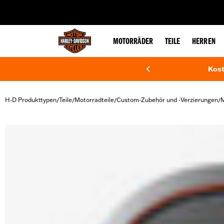
web accessibility
MOTORRÄDER
TEILE
HERREN
Kost
H-D Produkttypen
Teile
Motorradteile
Custom-Zubehör und -Verzierungen
M
/
/
/
/