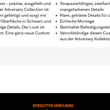
st – präzise, ausgefeilt und
Strapazierfähiges, zweifac
 Adversary Collection ist
orangefarbenen Details
 gefertigt und sorgt mit
Klare, gefräste Details für
n Oberfläche in Schwarz und
Einfache Montage
ige Details. Der Look ist
Beinhaltet Befestigungstei
ert. Eine ganz neue Custom
Vervollständige diesen C
aus der Adversary Kollekti
ax Motor.
inenstecker, O-Ring und Installationsanleitung
,,,,,,,,,,,,,,,,,
NEWSLETTER-ANMELDUNG