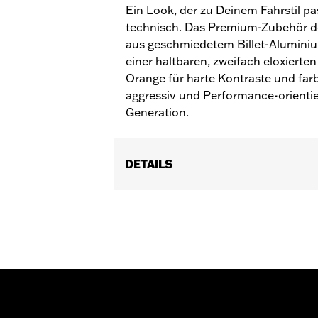
Ein Look, der zu Deinem Fahrstil pas
technisch. Das Premium-Zubehör der
aus geschmiedetem Billet-Aluminium
einer haltbaren, zweifach eloxierte
Orange für harte Kontraste und farb
aggressiv und Performance-orienti
Generation.
DETAILS
Für Modelle ab ’21 mit Revolution® M
Installationsanleitung
Kollektion:
Adversary
In Einheiten erhältlich:
Jeweils
In der Box:
Abdeckung für Lichtmasch
GARANTIE:
,,,,,,,,,,,,,,,,,,,,,,,,,,,,,,,,,,,,,,,,,,,,,,,,,