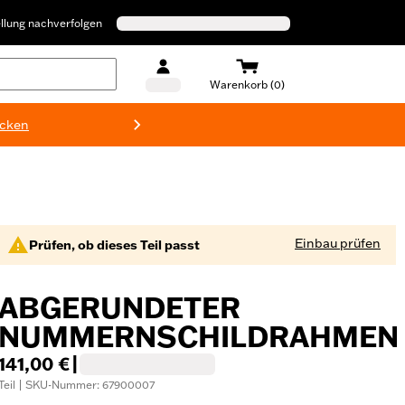
llung nachverfolgen
Warenkorb (0)
ecken
Harley-D
Einbau prüfen
Prüfen, ob dieses Teil passt
ABGERUNDETER
NUMMERNSCHILDRAHMEN
141,00 €
|
Teil | SKU-Nummer: 67900007