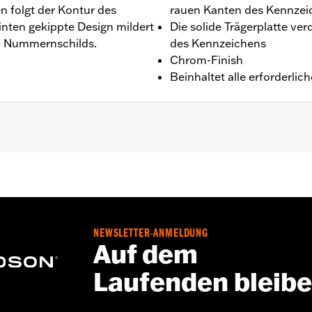
folgt der Kontur des
rauen Kanten des Kennzei
inten gekippte Design mildert
Die solide Trägerplatte ve
n Nummernschilds.
des Kennzeichens
Chrom-Finish
Beinhaltet alle erforderlic
lle ’05–’07.
igungsteile
NEWSLETTER-ANMELDUNG
Auf dem
Laufenden bleib