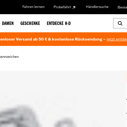
Fahren lernen
Händlersuche
Probefahrt
Beste
DAMEN
GESCHENKE
ENTDECKE H-D
enloser Versand ab 50 € & kostenlose Rücksendung –
jetzt entd
ennzeichen