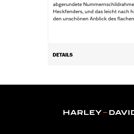
abgerundete Nummernschildrahmen 
Heckfenders, und das leicht nach h
den unschönen Anblick des flache
DETAILS
Für FLSTN ’05–’17 sowie FLSTSC Mode
Installationsanleitung
Position auf Motorrad:
Hinten
In Einheiten erhältlich:
Jeweils
In der Box:
Alle erforderlichen Befest