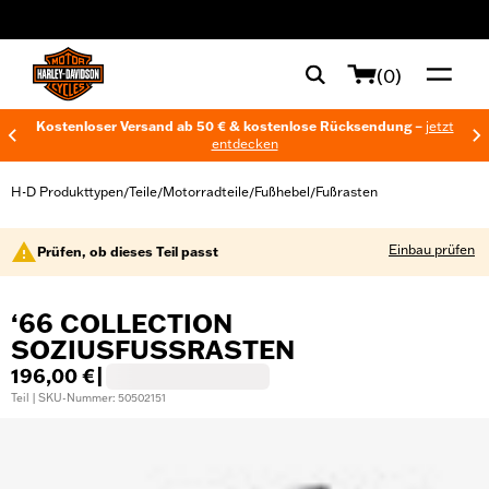
web accessibility
(0)
Kostenloser Versand ab 50 € & kostenlose Rücksendung –
jetzt
entdecken
H-D Produkttypen
Teile
Motorradteile
Fußhebel
Fußrasten
/
/
/
/
Einbau prüfen
Prüfen, ob dieses Teil passt
‘66 COLLECTION
SOZIUSFUSSRASTEN
196,00 €
|
Teil | SKU-Nummer: 50502151