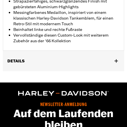
Strapazierfähiges, schwarzglänzendes Finish mit
gebürsteten Aluminium-Highlights
Messingfarbenes Medaillon, inspiriert von einem
klassischen Harley-Davidson Tankemblem, für einen
Retro-Stil mit modernem Touch
Beinhaltet linke und rechte Fußraste
Vervollständige diesen Custom-Look mit weiterem
Zubehör aus der ‘66 Kollektion
DETAILS
Für Beifahrer auf LiveWire ab ’20, den Softail Modellen ab ’18
(außer FXLRS und FXLRST ab ’22) und Modellen mit Revolution
Max Motor ab ’21.
Installationsanleitung
Kollektion:
'66 Kollektion
NEWSLETTER-ANMELDUNG
In Einheiten erhältlich:
Paar
Auf dem Laufenden
In der Box:
Linke und rechte Fußraste und Installationsanleitung
bleiben