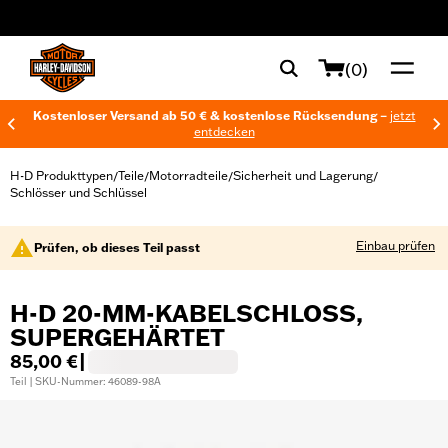
web accessibility
(0)
Kostenloser Versand ab 50 € & kostenlose Rücksendung –
jetzt
entdecken
H-D Produkttypen
Teile
Motorradteile
Sicherheit und Lagerung
/
/
/
/
Schlösser und Schlüssel
Einbau prüfen
Prüfen, ob dieses Teil passt
H-D 20-MM-KABELSCHLOSS,
SUPERGEHÄRTET
85,00 €
|
Teil | SKU-Nummer: 46089-98A