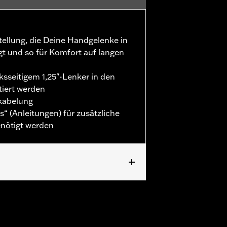
tellung, die Deine Handgelenke in
ngt und so für Komfort auf langen
sseitigem 1,25"-Lenker in den
iert werden
rkabelung
s“ (Anleitungen) für zusätzliche
benötigt werden
ts. Modelle, die serienmäßig mit
e Modelle erfordern zusätzliche