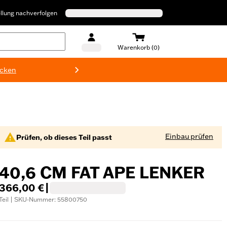
llung nachverfolgen
Warenkorb (0)
ecken
Harley-D
Einbau prüfen
Prüfen, ob dieses Teil passt
40,6 CM FAT APE LENKER
366,00 €
|
Teil | SKU-Nummer: 55800750