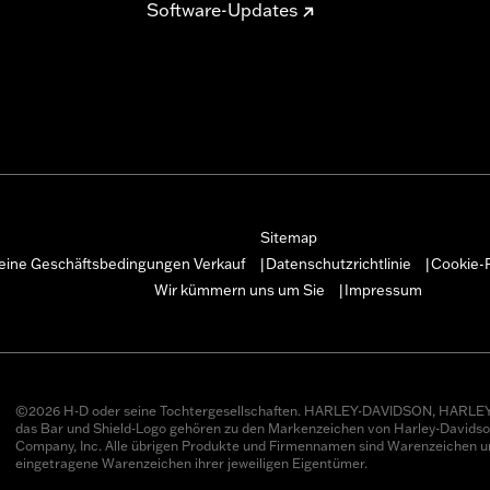
cherzustellen, dass Dein Motorrad die geltenden Vorschriften
Software-Updates
Sitemap
eine Geschäftsbedingungen Verkauf
Datenschutzrichtlinie
Cookie-R
|
|
Wir kümmern uns um Sie
Impressum
|
©2026 H-D oder seine Tochtergesellschaften. HARLEY-DAVIDSON, HARLEY
das Bar und Shield-Logo gehören zu den Markenzeichen von Harley-Davids
Company, Inc. Alle übrigen Produkte und Firmennamen sind Warenzeichen u
eingetragene Warenzeichen ihrer jeweiligen Eigentümer.