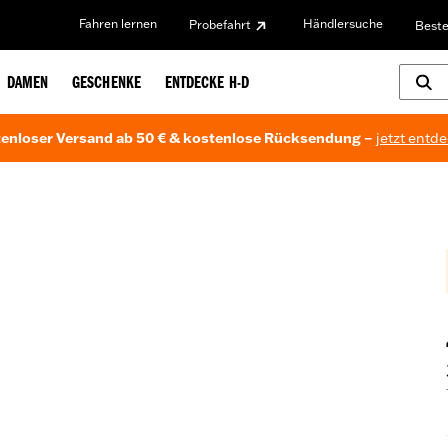
Fahren lernen
Händlersuche
Probefahrt
Beste
DAMEN
GESCHENKE
ENTDECKE H-D
enloser Versand ab 50 € & kostenlose Rücksendung –
jetzt entd