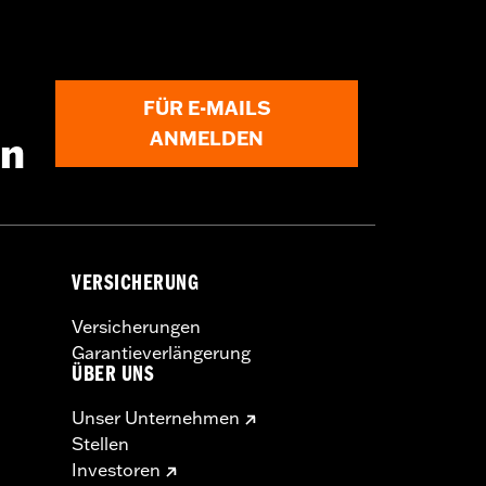
FÜR E-MAILS
ANMELDEN
en
VERSICHERUNG
Versicherungen
Garantieverlängerung
ÜBER UNS
Unser Unternehmen
s Kupplungs- und/oder Gaszuges
Stellen
eregelt. Informiere Dich in Bezug auf
Investoren