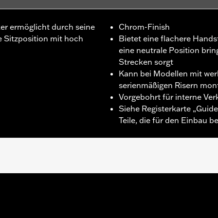
ker ermöglicht durch seine
Chrom-Finish
 Sitzposition mit hoch
Bietet eine flachere Hands
eine neutrale Position bri
Strecken sorgt
Kann bei Modellen mit werk
serienmäßigen Risern mont
Vorgebohrt für interne Ve
Siehe Registerkarte „Guide
Teile, die für den Einbau 
20 außer Fahrzeuge mit abnehmbaren H-D 4-Punkt-Montageki
fordern das separat erhältliche 32 mm Lenker-Riser-Kit. All