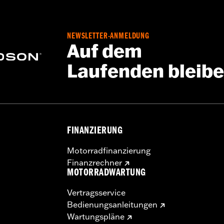
ation Requirements
NEWSLETTER-ANMELDUNG
Auf dem
e:
Zoll
Laufenden bleib
baukomponenten
oll
en (4), Installationsanleitung
FINANZIERUNG
Motorradfinanzierung
Finanzrechner
MOTORRADWARTUNG
deren:
Zoll
Vertragsservice
 und Riser kann bei bestimmten Modellen eine Änderung de
Bedienungsanleitungen
fordern. In vielen Ländern ist die Lenkerhöhe gesetzlich g
Wartungspläne