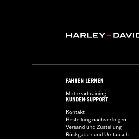
Harley-Davidson Handlebar Install
Basisbreite:
11.0
Maßeinheit Basisbreite:
Zoll
Riffelung Mitte-zu-Mitte:
3.54
Maßeinheit Riffelung Mitte-zu-Mitt
Durchmesser:
1.25
Separat erhältlich:
Zusätzliche Ein
Maßeinheit Materialdurchmesser:
Z
In Einheiten erhältlich:
Jeweils
Material:
Stahl
In der Box:
Lenker, Aluminium-Isolator
FAHREN LERNEN
Pullback:
3.71
Motorradtraining
Maßeinheit Pullback:
Zoll
KUNDEN-SUPPORT
Maßeinheit Erhöhung:
Zoll
Von einem Ende zum anderen:
35.44
Kontakt
Maßeinheit von einem Ende zum an
Bestellung nachverfolgen
NOTIZEN:
Der Einbau einiger Lenker
Versand und Zustellung
sowie der Bremsschläuche er
Rückgaben und Umtausch