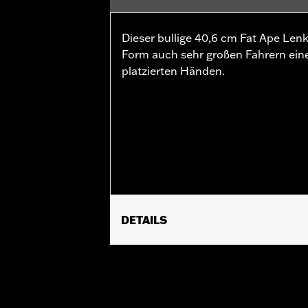
Dieser bullige 40,6 cm Fat Ape Len
Form auch sehr großen Fahrern eine
platzierten Händen.
DETAILS
Geeignet für Road King von ’14 bis ’
25,4 mm Lenkern ausgestattet sind, er
Einbauteile.
Installationsanleitung