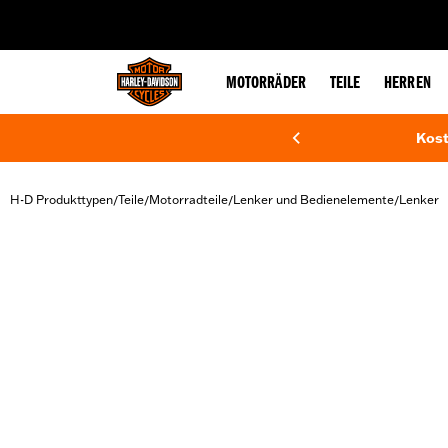
web accessibility
MOTORRÄDER
TEILE
HERREN
Kost
H-D Produkttypen
Teile
Motorradteile
Lenker und Bedienelemente
Lenker
/
/
/
/