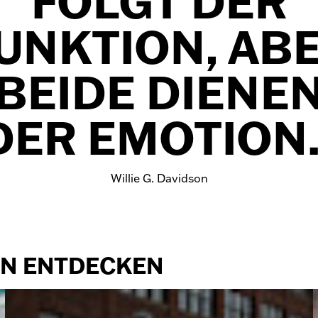
FOLGT DER
UNKTION, AB
BEIDE DIENE
DER EMOTION.
Willie G. Davidson
N ENTDECKEN