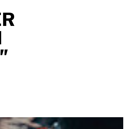
ER
N
"