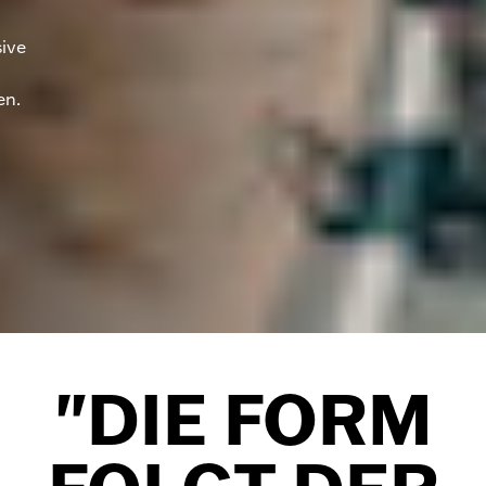
sive
en.
"DIE FORM