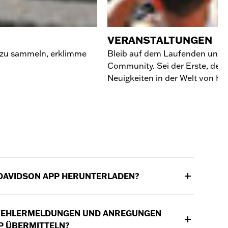
VERANSTALTUNGEN
 zu sammeln, erklimme
Bleib auf dem Laufenden und v
Community. Sei der Erste, der
Neuigkeiten in der Welt von Ha
-DAVIDSON APP HERUNTERLADEN?
OS
hier
herunterladen.Die
 FEHLERMELDUNGEN UND ANREGUNGEN
droid findest Du
hier
.
P ÜBERMITTELN?