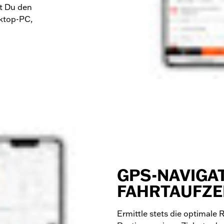
st Du den
sktop-PC,
GPS-NAVIGA
FAHRTAUFZ
Ermittle stets die optimale 