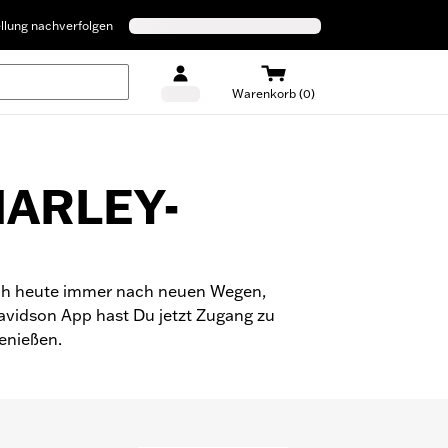
llung nachverfolgen
Warenkorb (0)
HARLEY-
auch heute immer nach neuen Wegen,
avidson App hast Du jetzt Zugang zu
enießen.