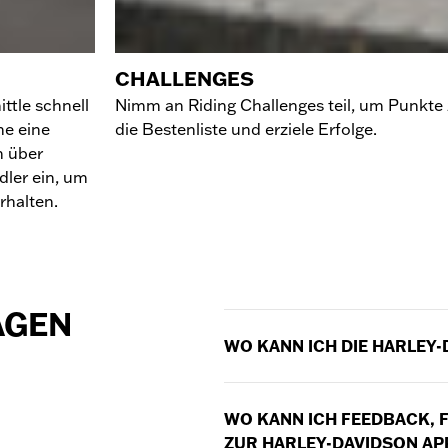
CHALLENGES
ttle schnell
Nimm an Riding Challenges teil, um Punkte
ne eine
die Bestenliste und erziele Erfolge.
h über
dler ein, um
rhalten.
AGEN
WO KANN ICH DIE HARLEY
Du kannst die
Harley-Davidson™ App für i
WO KANN ICH FEEDBACK,
Harley-Davidson™ App für An
ZUR HARLEY-DAVIDSON AP