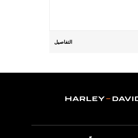
التفاصيل
Gender:
Men
WARRANTY:
90 day limited warranty 