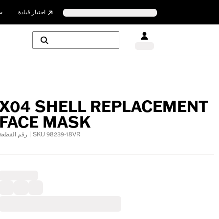
ت
اختبار قيادة
X04 SHELL REPLACEMENT
FACE MASK
رقم القطعة | SKU 98239-18VR