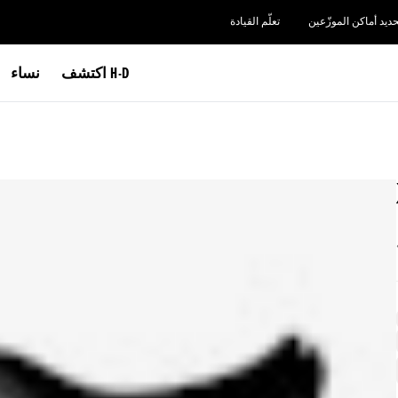
حديد أماكن الموزّعين
تعلّم القيادة
اكتشف H-D
نساء