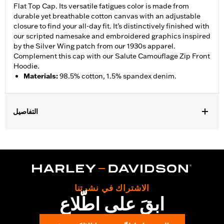
Flat Top Cap. Its versatile fatigues color is made from
durable yet breathable cotton canvas with an adjustable
closure to find your all-day fit. It’s distinctively finished with
our scripted namesake and embroidered graphics inspired
by the Silver Wing patch from our 1930s apparel.
Complement this cap with our Salute Camouflage Zip Front
Hoodie.
Materials
:
98.5% cotton, 1.5% spandex denim.
التفاصيل
Gender:
Women
WARRANTY:
2 year limited warranty - Go to
www.h-
d.com/warranty
for full details
Origin:
Imported
الاشتراك في نشرتنا
ابقَ على اطّلاع