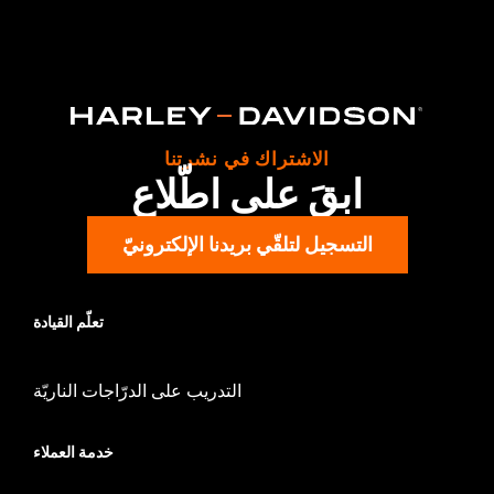
Gender:
Women
WARRANTY:
2 year limited warranty – Go to
www.h-
d.com/warranty
for full details
Origin:
Imported
الاشتراك في نشرتنا
ابقَ على اطّلاع
التسجيل لتلقّي بريدنا الإلكترونيّ
تعلّم القيادة
التدريب على الدرّاجات الناريّة
خدمة العملاء