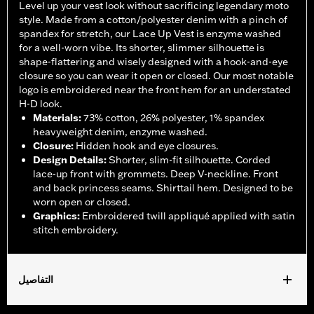
Level up your vest look without sacrificing legendary moto
style. Made from a cotton/polyester denim with a pinch of
spandex for stretch, our Lace Up Vest is enzyme washed
for a well-worn vibe. Its shorter, slimmer silhouette is
shape-flattering and wisely designed with a hook-and-eye
closure so you can wear it open or closed. Our most notable
logo is embroidered near the front hem for an understated
H-D look.
Materials
:
73% cotton, 26% polyester, 1% spandex
heavyweight denim, enzyme washed.
Closure
:
Hidden hook and eye closures.
Design Details
:
Shorter, slim-fit silhouette. Corded
lace-up front with grommets. Deep V-neckline. Front
and back princess seams. Shirttail hem. Designed to be
worn open or closed.
Graphics
:
Embroidered twill appliqué applied with satin
stitch embroidery.
التفاصيل