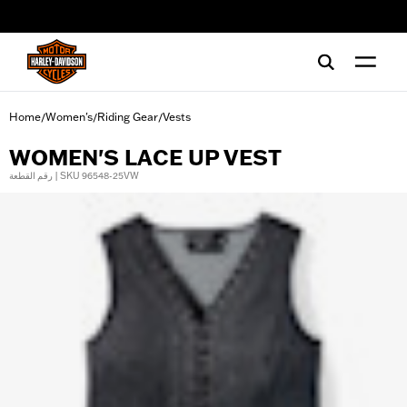
web accessibility
Home
Women's
Riding Gear
Vests
/
/
/
WOMEN'S LACE UP VEST
رقم القطعة | SKU 96548-25VW