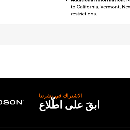
to California, Vermont, Ne
restrictions.
tance
,
Waterproof
,
Vented
– Go to
www.h-d.com/warranty
for full details
الاشتراك في نشرتنا
ابقَ على اطّلاع