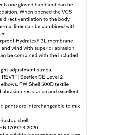
with one gloved hand and can be
 position. When opened the VCS
direct ventilation to the body.
rmal liner can be combined with
er.
rproof Hydratex® 3L membrane
n and wind with superior abrasion
 can be combined with the included
ight adjustment straps.
:
REV’IT! Seeflex CE Level 2
 elbows. PW Shell 500D textile
 abrasion resistance and excellent
nd pants are interchangeable to mix-
ripstop shell.
 EN 17092-3:2020.
ot available for purchase or delivery