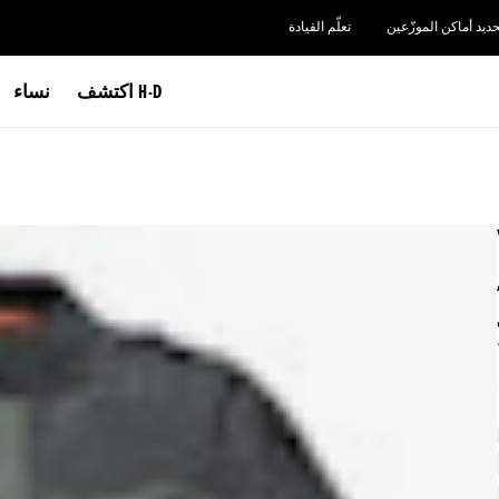
حديد أماكن الموزّعين
تعلّم القيادة
اكتشف H-D
نساء