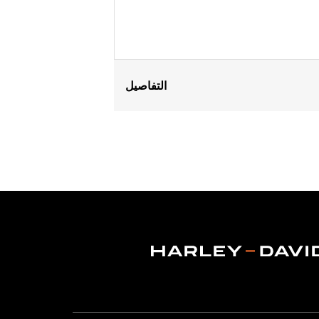
التفاصيل
Gender:
Women
Functional Features:
Abrasion-Resis
WARRANTY:
3 year limited warranty 
Jacket Style:
Moto
Shop To Be:
Dry
Material:
Polyester
Origin:
Imported