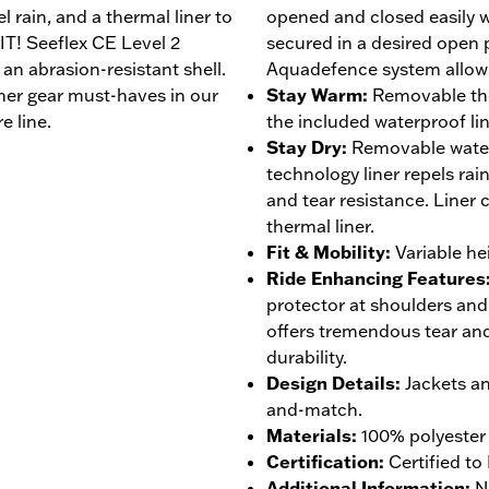
l rain, and a thermal liner to
opened and closed easily 
IT! Seeflex CE Level 2
secured in a desired open
an abrasion-resistant shell.
Aquadefence system allows 
her gear must-haves in our
Stay Warm
:
Removable the
e line.
the included waterproof lin
Stay Dry
:
Removable wate
technology liner repels rai
and tear resistance. Liner
thermal liner.
Fit & Mobility
:
Variable he
Ride Enhancing Features
protector at shoulders and
offers tremendous tear and
durability.
Design Details
:
Jackets a
and-match.
Materials
:
100% polyester 
Certification
:
Certified to
Additional Information
:
N