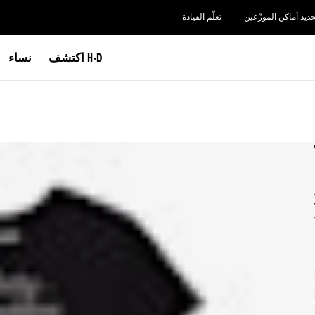
حديد أماكن الموزّعين
تعلّم القيادة
اكتشف H-D
نساء