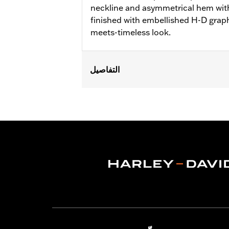
neckline and asymmetrical hem wit
finished with embellished H-D graph
meets-timeless look.
التفاصيل
Gender:
Women
WARRANTY:
2 year limited warranty 
Origin:
Imported