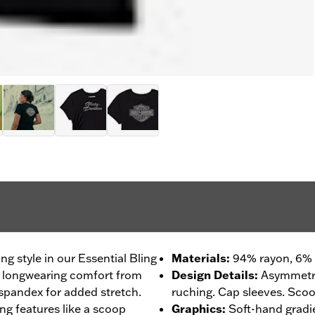
g style in our Essential Bling
Materials
:
94% rayon, 6% 
 longwearing comfort from
Design Details
:
Asymmetri
f spandex for added stretch.
ruching. Cap sleeves. Scoop
ng features like a scoop
Graphics
:
Soft-hand gradi