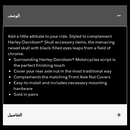
الوصف
Add a little attitude to your ride. Styled to complement
Harley-Davidson® Skull accessory items, the menacing
raised skull with black-filled eyes leaps from a field of
chrome.
Surrounding Harley-Davidson® Motorcycles script is
the perfect finishing touch
Cover your rear axle nut in the most traditional way
Complements the matching Front Axle Nut Covers
Easy-to-install and includes necessary mounting
hardware
Sold in pairs
التفاصيل
Fits '08-'17 Dyna and '08-later Softail models (except FXCW,