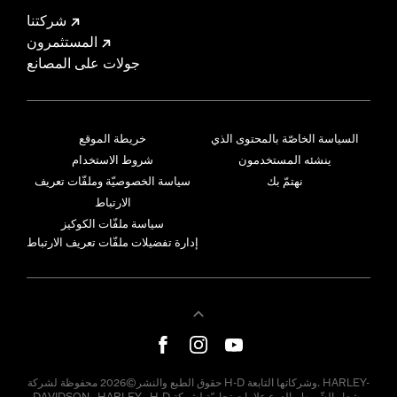
شركتنا
المستثمرون
جولات على المصانع
السياسة الخاصّة بالمحتوى الذي
خريطة الموقع
ينشئه المستخدمون
شروط الاستخدام
نهتمّ بك
سياسة الخصوصيّة وملفّات تعريف
الارتباط
سياسة ملفّات الكوكيز
إدارة تفضيلات ملفّات تعريف الارتباط
حقوق الطبع والنشر©2026 محفوظة لشركة H-D وشركاتها التابعة. HARLEY-
DAVIDSON وHARLEY وH-D وشعار الشّريط والدرع علامات تجاريّة لشركة