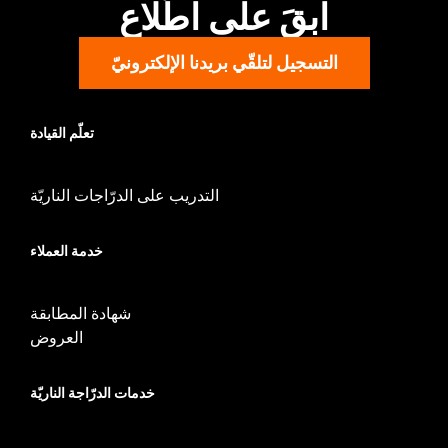
ابقَ على اطّلاع
d.com/warranty
for full details
التسجيل لتلقّي بريدنا الإلكترونيّ
تعلّم القيادة
التدريب على الدرّاجات الناريّة
خدمة العملاء
شهادة المطابقة
العروض
خدمات الدرّاجة الناريّة