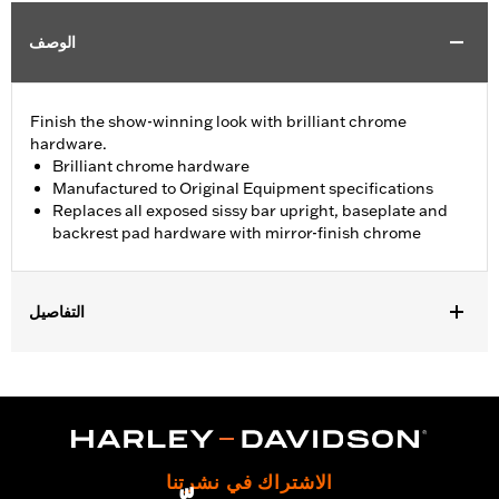
الوصف
Finish the show-winning look with brilliant chrome
hardware.
Brilliant chrome hardware
Manufactured to Original Equipment specifications
Replaces all exposed sissy bar upright, baseplate and
backrest pad hardware with mirror-finish chrome
التفاصيل
Fits '02-'11 VRSC™ models (except VRSCF) equipped with a
Fender Base Plate and a Sissy Bar Upright.
Installation Instructions
Sold In Units:
Each
In the Box:
Chrome button head screws
الاشتراك في نشرتنا
WARRANTY:
1 year limited warranty – Go to
www.h-