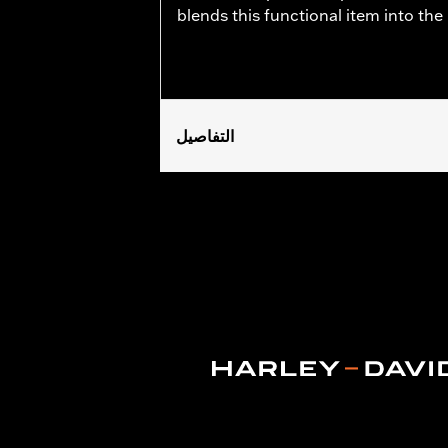
blends this functional item into th
التفاصيل
Fits '09-later Touring (except '25-la
Sold In Units:
Each
In the Box:
Engine Mount Tie Link on
WARRANTY:
,,,,,,,,,,,,,,,,,,,,,,,,,,,,,,,,,,,,,,,,,,,,,,