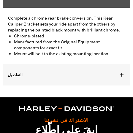
Complete a chrome rear brake conversion. This Rear
Caliper Bracket sets your ride apart from the others by
replacing the painted black mount with brilliant chrome.
Chrome-plated
Manufactured from the Original Equipment
components for exact fit
Mount will bolt to the existing mounting location
التفاصيل
Fits '08-'17 Dyna® models.
Installation Instructions
Position On Bike:
Rear
Sold In Units:
Each
In the Box:
Mounting bracket only
الاشتراك في نشرتنا
WARRANTY:
1 year limited warranty – Go to
www.h-
ابقَ على اطّلاع
d.com/warranty
for full details